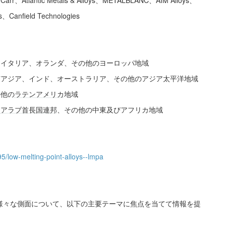
r、Atlantic Metals & Alloys、METALBLANC、AIM Alloys、
Canfield Technologies
、イタリア、オランダ、その他のヨーロッパ地域
南アジア、インド、オーストラリア、その他のアジア太平洋地域
の他の
ラテンアメリカ
地域
、
アラブ首長国連邦
、その他の中東及びアフリカ地域
5/low-melting-point-alloys--lmpa
の様々な側面について、以下の主要テーマに焦点を当てて情報を提