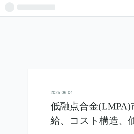
2025
-
06
-
04
低融点合金(LMP
給、コスト構造、価