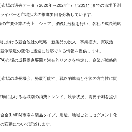
市場の過去データ（2020年～2024年）と
2031年
までの市場予測
ドライバーと市場拡大の推進要因を分析しています。
市場の主要企業の売上、シェア、
SWOT分析
を行い、各社の成長戦略
市場における競合他社の戦略、新製品の投入、事業拡大、買収活
、競争環境の変化に迅速に対応できる情報を提供します。
PA)市場の成長促進要因と
潜在的
リスクを特定し、企業が戦略的
A)市場の成長機会、発展可能性、戦略的準備と今後の方向性に関
)市場における地域別の消費トレンド、競争状況、需要予測を提供
。
金(LMPA)市場を製品タイプ、用途、地域ごとにセグメント化
アの変動について詳述します。